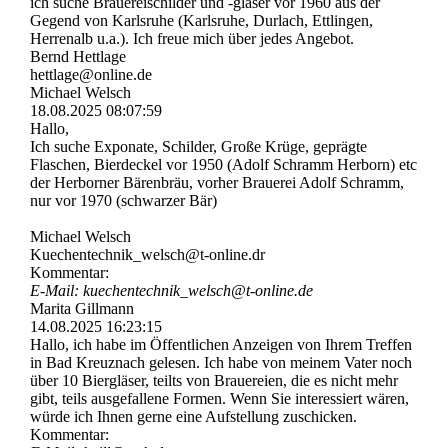
ich suche Brauereischilder und -gläser vor 1960 aus der
Gegend von Karlsruhe (Karlsruhe, Durlach, Ettlingen,
Herrenalb u.a.). Ich freue mich über jedes Angebot.
Bernd Hettlage
hettlage@online.de
Michael Welsch
18.08.2025
08:07:59
Hallo,
Ich suche Exponate, Schilder, Große Krüge, geprägte
Flaschen, Bierdeckel vor 1950 (Adolf Schramm Herborn) etc
der Herborner Bärenbräu, vorher Brauerei Adolf Schramm,
nur vor 1970 (schwarzer Bär)
Michael Welsch
Kuechentechnik_­welsch@­t-­online.­dr
Kommentar:
E-Mail: kuechentechnik_­welsch@­t-­online.­de
Marita Gillmann
14.08.2025
16:23:15
Hallo, ich habe im Öffentlichen Anzeigen von Ihrem Treffen
in Bad Kreuznach gelesen. Ich habe von meinem Vater noch
über 10 Biergläser, teilts von Brauereien, die es nicht mehr
gibt, teils ausgefallene Formen. Wenn Sie interessiert wären,
würde ich Ihnen gerne eine Aufstellung zuschicken.
Kommentar: