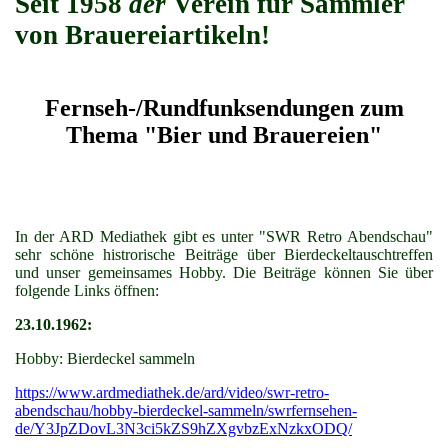
Seit 1958
der
Verein für Sammler
von Brauereiartikeln!
Fernseh-/Rundfunksendungen zum
Thema "Bier und Brauereien"
In der ARD Mediathek gibt es unter "SWR Retro Abendschau"
sehr schöne histrorische Beiträge über Bierdeckeltauschtreffen
und unser gemeinsames Hobby. Die Beiträge können Sie über
folgende Links öffnen:
23.10.1962:
Hobby: Bierdeckel sammeln
https://www.ardmediathek.de/ard/video/swr-retro-
abendschau/hobby-bierdeckel-sammeln/swrfernsehen-
de/Y3JpZDovL3N3ci5kZS9hZXgvbzExNzkxODQ/