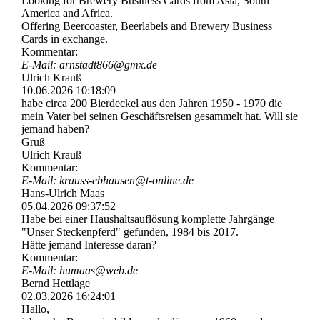
Looking for Brewery Business Cards from Asia, South
America and Africa.
Offering Beercoaster, Beerlabels and Brewery Business
Cards in exchange.
Kommentar:
E-Mail: arnstadt866@gmx.de
Ulrich Krauß
10.06.2026
10:18:09
habe circa 200 Bierdeckel aus den Jahren 1950 - 1970 die
mein Vater bei seinen Geschäftsreisen gesammelt hat. Will sie
jemand haben?
Gruß
Ulrich Krauß
Kommentar:
E-Mail: krauss-­ebhausen@­t-­online.­de
Hans-Ulrich Maas
05.04.2026
09:37:52
Habe bei einer Haushaltsauflösung komplette Jahrgänge
"Unser Steckenpferd" gefunden, 1984 bis 2017.
Hätte jemand Interesse daran?
Kommentar:
E-Mail: humaas@web.de
Bernd Hettlage
02.03.2026
16:24:01
Hallo,