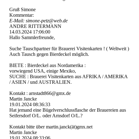
Gruß Simone
Kommentar:
E-Mail: simone-petz@web.de
ANDRE RITTERMANN
14.03.2024
17:06:00
Hallo Sammlerfreunde,
Suche Tauschpartner für Brauerei Visitenkarten ! ( Weltweit )
Auch Tausch gegen Bierdeckel möglich.
BIETE : Bierdeckel aus Nordamerika :
vorwiegend USA, einige Mexiko,
SUCHE : Brauerei Visitenkarten aus AFRIKA / AMERIKA
/ ASIEN / und AUSTRALIEN.
Kontakt : arnstadt866@gmx.de
Martin Jancke
19.01.2024
08:36:33
Hat jemand eine Bügelverschlussflasche der Brauereien aus
Seifersdorf O/L. oder Arnsdorf O/L.?
Kontakt bitte über martin.janck(ät)gmx.net
Martin Jancke
19.01.2024
08:33:06