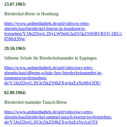
23.07.1963:
Bierdeckel-Börse in Homburg
https://www.ardmediathek.de/ard/video/sr-retro-
abendschau/bierdeckel-boerse-in-homburg/sr-
fernsehen/Y3JpZDovL3NyLW9ubGluZS5kZS9SRVRSTy1BU1
85MzI3Ng/
29.10.1963:
Silberne Schale für Bierdeckelsammler in Eppingen
https://www.ardmediathek.de/ard/video/swr-retro-
abendschau/silberne-schale-fuer-bierdeckelsammler-in-
eppingen/swrfernsehen-
de/Y3JpZDovL3N3ci5kZS9hZXgvbzExNzMxODE/
02.09.1964:
Bierdeckel-Sammler-Tausch-Börse
https://www.ardmediathek.de/ard/video/swr-retro-
abendschau/bierdeckel-sammel-tausch-boerse/swrfernsehen-
de/Y3JpZDovL3N3ci5kZS9hZXgvbzExNzAzOTI/