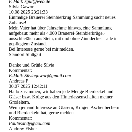
E-Mail: kgill@web.de
Silvia Gawor
10.08.2025
23:21:33
Einmalige Brauerei-­Steinbierkrug-­Sammlung sucht neues
Zuhause!
Mein Vater hat über Jahrzehnte hinweg eine Sammlung
aufgebaut: mehr als 4.000 Brauerei-­Steinbierkrü­ge,­
ausschließlich aus Stein, mit und ohne Zinndeckel – alle in
gepflegtem Zustand.
Bei Interesse gerne bei mir melden.
Standort Stuttgart
Danke und Grüße Silvia
Kommentar:
E-Mail: Silviagawor@gmail.com
Andreas P
30.07.2025
12:42:11
Hallo zusammen, wir haben jede Menge Bierdeckel und
Gläser bzw. Krüge aus den Hinterlassenschaften meiner
Großeltern.
Wenn jemand Interesse an Gläsern, Krügen Aschenbechern
und Bierdeckeln hat, gerne melden.
Kommentar:
Paulusandy@aol.com
Andrew Fisher