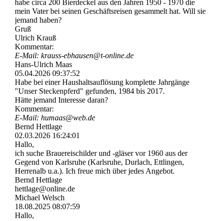
habe circa 200 Bierdeckel aus den Jahren 1950 - 1970 die
mein Vater bei seinen Geschäftsreisen gesammelt hat. Will sie
jemand haben?
Gruß
Ulrich Krauß
Kommentar:
E-Mail: krauss-­ebhausen@­t-­online.­de
Hans-Ulrich Maas
05.04.2026
09:37:52
Habe bei einer Haushaltsauflösung komplette Jahrgänge
"Unser Steckenpferd" gefunden, 1984 bis 2017.
Hätte jemand Interesse daran?
Kommentar:
E-Mail: humaas@web.de
Bernd Hettlage
02.03.2026
16:24:01
Hallo,
ich suche Brauereischilder und -gläser vor 1960 aus der
Gegend von Karlsruhe (Karlsruhe, Durlach, Ettlingen,
Herrenalb u.a.). Ich freue mich über jedes Angebot.
Bernd Hettlage
hettlage@online.de
Michael Welsch
18.08.2025
08:07:59
Hallo,