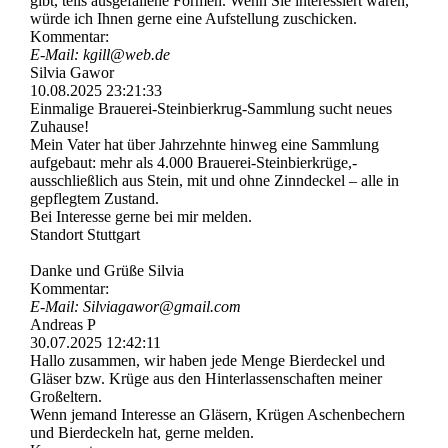
gibt, teils ausgefallene Formen. Wenn Sie interessiert wären,
würde ich Ihnen gerne eine Aufstellung zuschicken.
Kommentar:
E-Mail: kgill@web.de
Silvia Gawor
10.08.2025
23:21:33
Einmalige Brauerei-­Steinbierkrug-­Sammlung sucht neues
Zuhause!
Mein Vater hat über Jahrzehnte hinweg eine Sammlung
aufgebaut: mehr als 4.000 Brauerei-­Steinbierkrü­ge,­
ausschließlich aus Stein, mit und ohne Zinndeckel – alle in
gepflegtem Zustand.
Bei Interesse gerne bei mir melden.
Standort Stuttgart
Danke und Grüße Silvia
Kommentar:
E-Mail: Silviagawor@gmail.com
Andreas P
30.07.2025
12:42:11
Hallo zusammen, wir haben jede Menge Bierdeckel und
Gläser bzw. Krüge aus den Hinterlassenschaften meiner
Großeltern.
Wenn jemand Interesse an Gläsern, Krügen Aschenbechern
und Bierdeckeln hat, gerne melden.