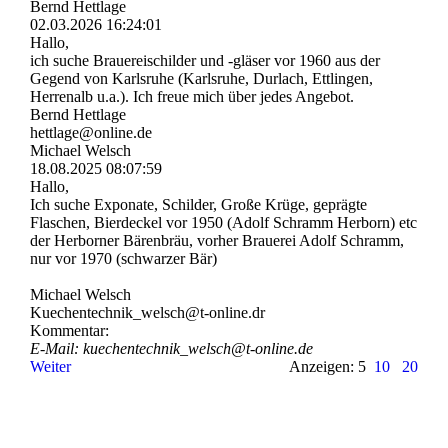
Bernd Hettlage
02.03.2026
16:24:01
Hallo,
ich suche Brauereischilder und -gläser vor 1960 aus der
Gegend von Karlsruhe (Karlsruhe, Durlach, Ettlingen,
Herrenalb u.a.). Ich freue mich über jedes Angebot.
Bernd Hettlage
hettlage@online.de
Michael Welsch
18.08.2025
08:07:59
Hallo,
Ich suche Exponate, Schilder, Große Krüge, geprägte
Flaschen, Bierdeckel vor 1950 (Adolf Schramm Herborn) etc
der Herborner Bärenbräu, vorher Brauerei Adolf Schramm,
nur vor 1970 (schwarzer Bär)
Michael Welsch
Kuechentechnik_­welsch@­t-­online.­dr
Kommentar:
E-Mail: kuechentechnik_­welsch@­t-­online.­de
Weiter
Anzeigen: 5
10
20