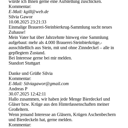
würde ich Ihnen gerne eine Aufstellung zuschicken.
Kommentar:
E-Mail: kgill@web.de
Silvia Gawor
10.08.2025
23:21:33
Einmalige Brauerei-­Steinbierkrug-­Sammlung sucht neues
Zuhause!
Mein Vater hat über Jahrzehnte hinweg eine Sammlung
aufgebaut: mehr als 4.000 Brauerei-­Steinbierkrü­ge,­
ausschließlich aus Stein, mit und ohne Zinndeckel – alle in
gepflegtem Zustand.
Bei Interesse gerne bei mir melden.
Standort Stuttgart
Danke und Grüße Silvia
Kommentar:
E-Mail: Silviagawor@gmail.com
Andreas P
30.07.2025
12:42:11
Hallo zusammen, wir haben jede Menge Bierdeckel und
Gläser bzw. Krüge aus den Hinterlassenschaften meiner
Großeltern.
Wenn jemand Interesse an Gläsern, Krügen Aschenbechern
und Bierdeckeln hat, gerne melden.
Kommentar: