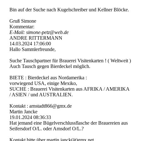
Bin auf der Suche nach Kugelschreiber und Kellner Blöcke.
Gruß Simone
Kommentar:
E-Mail: simone-petz@web.de
ANDRE RITTERMANN
14.03.2024
17:06:00
Hallo Sammlerfreunde,
Suche Tauschpartner für Brauerei Visitenkarten ! ( Weltweit )
Auch Tausch gegen Bierdeckel möglich.
BIETE : Bierdeckel aus Nordamerika :
vorwiegend USA, einige Mexiko,
SUCHE : Brauerei Visitenkarten aus AFRIKA / AMERIKA
/ ASIEN / und AUSTRALIEN.
Kontakt : arnstadt866@gmx.de
Martin Jancke
19.01.2024
08:36:33
Hat jemand eine Bügelverschlussflasche der Brauereien aus
Seifersdorf O/L. oder Arnsdorf O/L.?
Kontakt bitte über martin.janck(ät)gmx.net