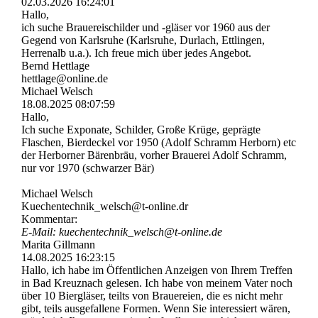
02.03.2026
16:24:01
Hallo,
ich suche Brauereischilder und -gläser vor 1960 aus der
Gegend von Karlsruhe (Karlsruhe, Durlach, Ettlingen,
Herrenalb u.a.). Ich freue mich über jedes Angebot.
Bernd Hettlage
hettlage@online.de
Michael Welsch
18.08.2025
08:07:59
Hallo,
Ich suche Exponate, Schilder, Große Krüge, geprägte
Flaschen, Bierdeckel vor 1950 (Adolf Schramm Herborn) etc
der Herborner Bärenbräu, vorher Brauerei Adolf Schramm,
nur vor 1970 (schwarzer Bär)
Michael Welsch
Kuechentechnik_­welsch@­t-­online.­dr
Kommentar:
E-Mail: kuechentechnik_­welsch@­t-­online.­de
Marita Gillmann
14.08.2025
16:23:15
Hallo, ich habe im Öffentlichen Anzeigen von Ihrem Treffen
in Bad Kreuznach gelesen. Ich habe von meinem Vater noch
über 10 Biergläser, teilts von Brauereien, die es nicht mehr
gibt, teils ausgefallene Formen. Wenn Sie interessiert wären,