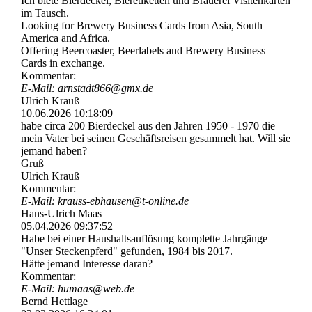
Ich biete Bierdeckel, Bieretiketten und Brauerei Visitenkarten
im Tausch.
Looking for Brewery Business Cards from Asia, South
America and Africa.
Offering Beercoaster, Beerlabels and Brewery Business
Cards in exchange.
Kommentar:
E-Mail: arnstadt866@gmx.de
Ulrich Krauß
10.06.2026
10:18:09
habe circa 200 Bierdeckel aus den Jahren 1950 - 1970 die
mein Vater bei seinen Geschäftsreisen gesammelt hat. Will sie
jemand haben?
Gruß
Ulrich Krauß
Kommentar:
E-Mail: krauss-­ebhausen@­t-­online.­de
Hans-Ulrich Maas
05.04.2026
09:37:52
Habe bei einer Haushaltsauflösung komplette Jahrgänge
"Unser Steckenpferd" gefunden, 1984 bis 2017.
Hätte jemand Interesse daran?
Kommentar:
E-Mail: humaas@web.de
Bernd Hettlage