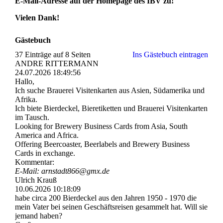
E-Mail-Adresse auf der Homepage des IBV zu!
Vielen Dank!
Gästebuch
37 Einträge auf 8 Seiten
Ins Gästebuch eintragen
ANDRE RITTERMANN
24.07.2026
18:49:56
Hallo,
Ich suche Brauerei Visitenkarten aus Asien, Südamerika und
Afrika.
Ich biete Bierdeckel, Bieretiketten und Brauerei Visitenkarten
im Tausch.
Looking for Brewery Business Cards from Asia, South
America and Africa.
Offering Beercoaster, Beerlabels and Brewery Business
Cards in exchange.
Kommentar:
E-Mail: arnstadt866@gmx.de
Ulrich Krauß
10.06.2026
10:18:09
habe circa 200 Bierdeckel aus den Jahren 1950 - 1970 die
mein Vater bei seinen Geschäftsreisen gesammelt hat. Will sie
jemand haben?