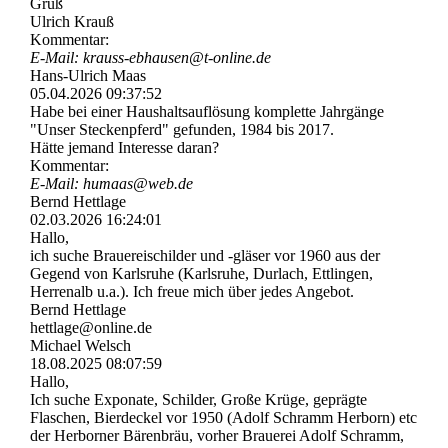
Gruß
Ulrich Krauß
Kommentar:
E-Mail: krauss-­ebhausen@­t-­online.­de
Hans-Ulrich Maas
05.04.2026
09:37:52
Habe bei einer Haushaltsauflösung komplette Jahrgänge
"Unser Steckenpferd" gefunden, 1984 bis 2017.
Hätte jemand Interesse daran?
Kommentar:
E-Mail: humaas@web.de
Bernd Hettlage
02.03.2026
16:24:01
Hallo,
ich suche Brauereischilder und -gläser vor 1960 aus der
Gegend von Karlsruhe (Karlsruhe, Durlach, Ettlingen,
Herrenalb u.a.). Ich freue mich über jedes Angebot.
Bernd Hettlage
hettlage@online.de
Michael Welsch
18.08.2025
08:07:59
Hallo,
Ich suche Exponate, Schilder, Große Krüge, geprägte
Flaschen, Bierdeckel vor 1950 (Adolf Schramm Herborn) etc
der Herborner Bärenbräu, vorher Brauerei Adolf Schramm,