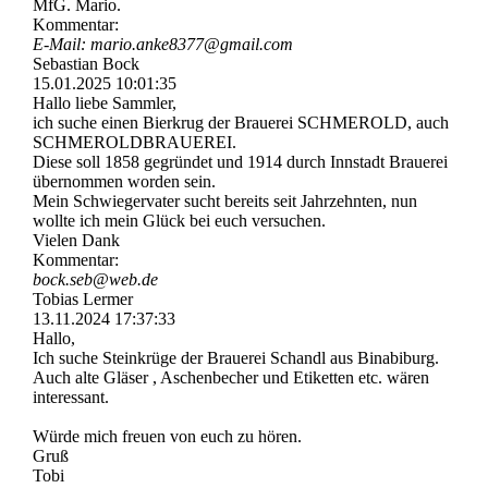
MfG. Mario.
Kommentar:
E-Mail: mario.­anke8377@­gmail.­com
Sebastian Bock
15.01.2025
10:01:35
Hallo liebe Sammler,
ich suche einen Bierkrug der Brauerei SCHMEROLD, auch
SCHMEROLDBRAUEREI.
Diese soll 1858 gegründet und 1914 durch Innstadt Brauerei
übernommen worden sein.
Mein Schwiegervater sucht bereits seit Jahrzehnten, nun
wollte ich mein Glück bei euch versuchen.
Vielen Dank
Kommentar:
bock.seb@web.de
Tobias Lermer
13.11.2024
17:37:33
Hallo,
Ich suche Steinkrüge der Brauerei Schandl aus Binabiburg.
Auch alte Gläser , Aschenbecher und Etiketten etc. wären
interessant.
Würde mich freuen von euch zu hören.
Gruß
Tobi