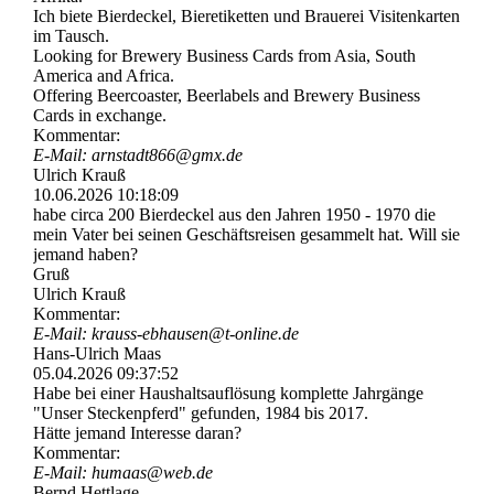
Ich biete Bierdeckel, Bieretiketten und Brauerei Visitenkarten
im Tausch.
Looking for Brewery Business Cards from Asia, South
America and Africa.
Offering Beercoaster, Beerlabels and Brewery Business
Cards in exchange.
Kommentar:
E-Mail: arnstadt866@gmx.de
Ulrich Krauß
10.06.2026
10:18:09
habe circa 200 Bierdeckel aus den Jahren 1950 - 1970 die
mein Vater bei seinen Geschäftsreisen gesammelt hat. Will sie
jemand haben?
Gruß
Ulrich Krauß
Kommentar:
E-Mail: krauss-­ebhausen@­t-­online.­de
Hans-Ulrich Maas
05.04.2026
09:37:52
Habe bei einer Haushaltsauflösung komplette Jahrgänge
"Unser Steckenpferd" gefunden, 1984 bis 2017.
Hätte jemand Interesse daran?
Kommentar:
E-Mail: humaas@web.de
Bernd Hettlage