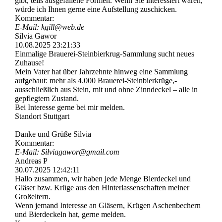
gibt, teils ausgefallene Formen. Wenn Sie interessiert wären,
würde ich Ihnen gerne eine Aufstellung zuschicken.
Kommentar:
E-Mail: kgill@web.de
Silvia Gawor
10.08.2025
23:21:33
Einmalige Brauerei-­Steinbierkrug-­Sammlung sucht neues
Zuhause!
Mein Vater hat über Jahrzehnte hinweg eine Sammlung
aufgebaut: mehr als 4.000 Brauerei-­Steinbierkrü­ge,­
ausschließlich aus Stein, mit und ohne Zinndeckel – alle in
gepflegtem Zustand.
Bei Interesse gerne bei mir melden.
Standort Stuttgart
Danke und Grüße Silvia
Kommentar:
E-Mail: Silviagawor@gmail.com
Andreas P
30.07.2025
12:42:11
Hallo zusammen, wir haben jede Menge Bierdeckel und
Gläser bzw. Krüge aus den Hinterlassenschaften meiner
Großeltern.
Wenn jemand Interesse an Gläsern, Krügen Aschenbechern
und Bierdeckeln hat, gerne melden.