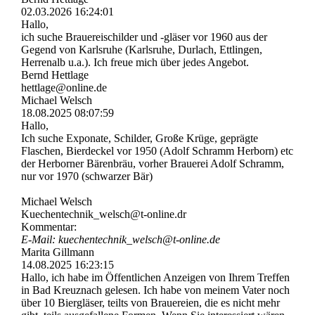
02.03.2026
16:24:01
Hallo,
ich suche Brauereischilder und -gläser vor 1960 aus der
Gegend von Karlsruhe (Karlsruhe, Durlach, Ettlingen,
Herrenalb u.a.). Ich freue mich über jedes Angebot.
Bernd Hettlage
hettlage@online.de
Michael Welsch
18.08.2025
08:07:59
Hallo,
Ich suche Exponate, Schilder, Große Krüge, geprägte
Flaschen, Bierdeckel vor 1950 (Adolf Schramm Herborn) etc
der Herborner Bärenbräu, vorher Brauerei Adolf Schramm,
nur vor 1970 (schwarzer Bär)
Michael Welsch
Kuechentechnik_­welsch@­t-­online.­dr
Kommentar:
E-Mail: kuechentechnik_­welsch@­t-­online.­de
Marita Gillmann
14.08.2025
16:23:15
Hallo, ich habe im Öffentlichen Anzeigen von Ihrem Treffen
in Bad Kreuznach gelesen. Ich habe von meinem Vater noch
über 10 Biergläser, teilts von Brauereien, die es nicht mehr